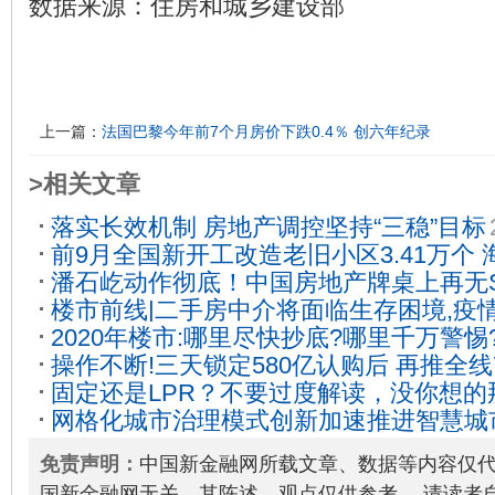
数据来源：住房和城乡建设部
上一篇：
法国巴黎今年前7个月房价下跌0.4％ 创六年纪录
>相关文章
落实长效机制 房地产调控坚持“三稳”目标
前9月全国新开工改造老旧小区3.41万个
潘石屹动作彻底！中国房地产牌桌上再无S
100%
2020-11-15
楼市前线|二手房中介将面临生存困境,疫
03-14
2020年楼市:哪里尽快抄底?哪里千万警惕
大
2020-02-17
操作不断!三天锁定580亿认购后 再推全线
固定还是LPR？不要过度解读，没你想的
17
网格化城市治理模式创新加速推进智慧城
08-15
免责声明：
中国新金融网所载文章、数据等内容仅
国新金融网无关，其陈述、观点仅供参考。 请读者