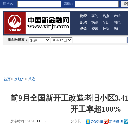
用户名：
密码：
财经
要闻
热点
产经
股票
快讯
个股
研报
基金
资讯
分析
热门
新金融搜索：
首页
>
房地产
>
关注
前9月全国新开工改造老旧小区3.4
开工率超100%
发布时间：
2020-11-15
分享到：
QQ空间
新浪微博