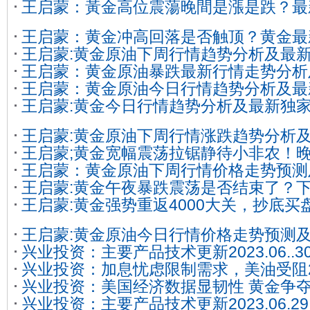
王启蒙：黃金高位震蕩晚間是漲是跌？最
易操作策略
析及操作建議
王启蒙：黄金冲高回落是否触顶？黄金最
王启蒙:黄金原油下周行情趋势分析及最
操作建议
王启蒙：黄金原油暴跌最新行情走势分析
作策略建议
王启蒙：黄金原油今日行情趋势分析及最
作建议指导
王启蒙:黄金今日行情趋势分析及最新独
作策略建议
建议
王启蒙:黄金原油下周行情涨跌趋势分析
王启蒙;黄金宽幅震荡拉锯静待小非农！
作建议指导
王启蒙：黄金原油下周行情价格走势预测
分析及操作建议
王启蒙:黄金午夜暴跌震荡是否结束了？
套操作建议
王启蒙:黄金强势重返4000大关，抄底买
分析及操作建议
场！
王启蒙:黄金原油今日行情价格走势预测
兴业投资：主要产品技术更新2023.06..3
套操作建议
兴业投资：加息忧虑限制需求，美油受阻
兴业投资：美国经济数据显韧性 黄金争夺1
兴业投资：主要产品技术更新2023.06.29