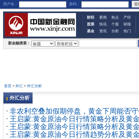
用户名：
密码：
财经
要闻
热点
产经
股票
快讯
个股
研报
基金
资讯
分析
热门
新金融搜索：
首页
>
外汇
>
外汇分析
外汇分析
非农利空叠加假期停盘，黄金下周能否守住
王启蒙:黄金原油今日行情策略分析及黄
王启蒙:黄金原油今日行情策略分析及黄
作策略布局
王启蒙:黄金原油今日行情趋势分析及黄
作策略布局