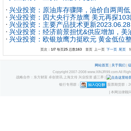
兴业投资：原油库存骤降，油价自两周低
兴业投资：四大央行齐放鹰 美元再探10
兴业投资：主要产品技术更新2023.06.28
兴业投资：经济前景担忧&供应增加，美油
兴业投资：欧银放鹰力挺欧元 黄金低位
关口
页次：
1/7
每页
25
总数
163
首页 上一页
下一页
尾页
转
网站首页
|
关于我们
|
Copyright 2007-2008 www.XINJR99.com
战略合作：东方财富 卓创资讯 上海文传 兴业投资 盛三界 |
银行专用群：
股票期货群：261
| 本网法律