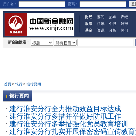
用户名：
密码：
财经
要闻
热点
产经
股票
快讯
个股
研报
基金
资讯
分析
热门
新金融搜索：
首页
>
银行
>
银行要闻
银行要闻
建行淮安分行全力推动效益目标达成
建行淮安分行多措并举做好防汛工作
建行淮安分行多举措强化党员教育培训
建行淮安分行扎实开展保密密码宣传教育