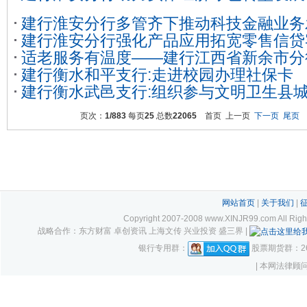
建行淮安分行多管齐下推动科技金融业务
建行淮安分行强化产品应用拓宽零售信贷
适老服务有温度——建行江西省新余市分
建行衡水和平支行:走进校园办理社保卡
客户需求
建行衡水武邑支行:组织参与文明卫生县
页次：
1/883
每页
25
总数
22065
首页 上一页
下一页
尾页
网站首页
|
关于我们
|
Copyright 2007-2008 www.XINJR99.com
战略合作：东方财富 卓创资讯 上海文传 兴业投资 盛三界 |
银行专用群：
股票期货群：261
| 本网法律