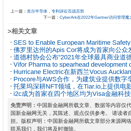
上一篇：
首尔半导体，专利诉讼百战百胜
下一篇：
CyberArk在2022年Gartner访问
>相关文章
SES to Enable European Maritime Safet
佛罗里达州的Apis Cor将成为首家向公
Operations via Satellite
2022-04-01
道德村协会公布“2021年全球最具商业道德
房屋科技公司
2022-01-21
Vifor Pharma to spearhead development o
Hurricane Electric在新西兰Vocus Auckl
calcification field, through acquisition of S
Procore与AWS合作，为建筑业提供数
入点以增加额外的高速 IP 传输
2021-08-1
托莱坞深耕NFT领域，在Tiar.io上提供
14
i2c成为首家在四个地区均为Visa金融
藏品
2021-10-09
的公司
2021-06-17
免责声明：
中国新金融网所载文章、数据等内容仅
国新金融网无关，其陈述、观点仅供参考。 请读者
担。版权声明：中国新金融网所载文章部分来源网
联系我们，我们将及时撤除。