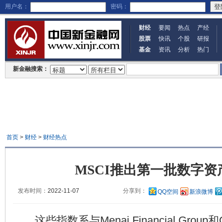
用户名：
密码：
财经
要闻
热点
产经
股票
快讯
个股
研报
基金
资讯
分析
热门
新金融搜索：
首页
>
财经
>
财经热点
MSCI推出第一批数字资
发布时间：
2022-11-07
分享到：
QQ空间
新浪微博
这些指数系与Menai Financial Group和Com