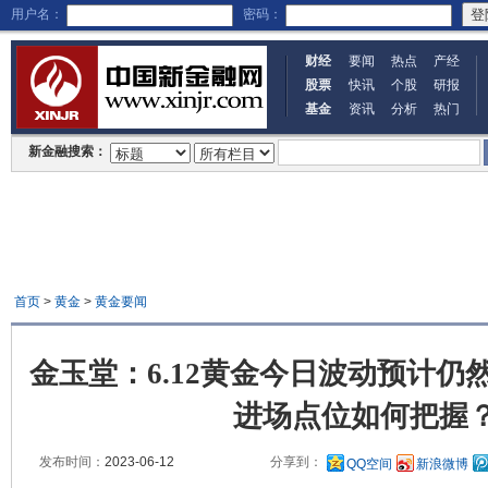
用户名：
密码：
财经
要闻
热点
产经
股票
快讯
个股
研报
基金
资讯
分析
热门
新金融搜索：
首页
>
黄金
>
黄金要闻
金玉堂：6.12黄金今日波动预计仍
进场点位如何把握
发布时间：
2023-06-12
分享到：
QQ空间
新浪微博