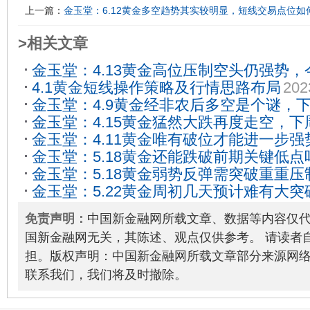
上一篇：
金玉堂：6.12黄金多空趋势其实较明显，短线交易点位如
>相关文章
金玉堂：4.13黄金高位压制空头仍强势
4.1黄金短线操作策略及行情思路布局
202
如何把握？
2023-04-13
金玉堂：4.9黄金经非农后多空是个谜，
金玉堂：4.15黄金猛然大跌再度走空，
析！
2023-04-09
金玉堂：4.11黄金唯有破位才能进一步
析
2023-04-15
金玉堂：5.18黄金还能跌破前期关键低
如何把握？
2023-04-11
金玉堂：5.18黄金弱势反弹需突破重重
如何把握?
2023-05-18
金玉堂：5.22黄金周初几天预计难有大
进场点位如何把握？
2023-05-18
点位又该如何把握？
2023-05-22
免责声明：
中国新金融网所载文章、数据等内容仅
国新金融网无关，其陈述、观点仅供参考。 请读者
担。版权声明：中国新金融网所载文章部分来源网
联系我们，我们将及时撤除。