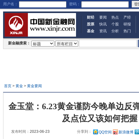
用户名：
密码：
财经
要闻
热点
产经
股票
快讯
个股
研报
基金
资讯
分析
热门
新金融搜索：
首页
>
黄金
>
黄金要闻
金玉堂：6.23黄金谨防今晚单边反
及点位又该如何把握
发布时间：
2023-06-23
分享到：
QQ空间
新浪微博