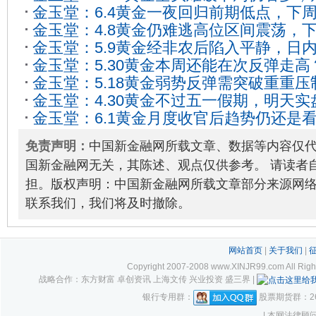
金玉堂：6.4黄金一夜回归前期低点，下
该如何把握？
2023-04-29
金玉堂：4.8黄金仍难逃高位区间震荡，
如何把握？
2023-06-03
金玉堂：5.9黄金经非农后陷入平静，日
析！
2023-04-08
金玉堂：5.30黄金本周还能在次反弹走
来回！
2023-05-09
金玉堂：5.18黄金弱势反弹需突破重重
多！
2023-05-29
金玉堂：4.30黄金不过五一假期，明天
进场点位如何把握？
2023-05-18
金玉堂：6.1黄金月度收官后趋势仍还是
析！
2023-04-30
交易点位如何把握？
2023-06-01
免责声明：
中国新金融网所载文章、数据等内容仅
国新金融网无关，其陈述、观点仅供参考。 请读者
担。版权声明：中国新金融网所载文章部分来源网
联系我们，我们将及时撤除。
网站首页
|
关于我们
|
Copyright 2007-2008 www.XINJR99.com
战略合作：东方财富 卓创资讯 上海文传 兴业投资 盛三界 |
银行专用群：
股票期货群：261
| 本网法律