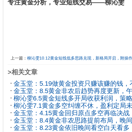
专注黄金分析，专业短线交易——柳沁雯
上一篇：
柳沁雯10.12黄金短线低多思路兑现，新格局开启，附操
>相关文章
金玉堂：5.19做黄金投资只赚该赚的钱
金玉堂：8.5黄金非农后趋势再度更新，
红！
2023-05-18
柳沁雯6.5黄金短线多开局收获利润，策
分析
2023-08-04
柳沁雯7.1黄金多空纠缠不休，盈利定局
析
2023-06-05
金玉堂：4.15黄金回归原点多空再临决
2023-07-01
金玉堂：8.4黄金非农思路提前布局，晚
抉择
2023-04-15
金玉堂：8.23黄金依旧晚间看空白天看
供！
2023-08-04