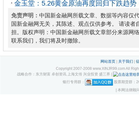
金玉堂：5.26黄金原油再度回归下跌趋
析！
2023-08-22
转吗？
2023-05-26
免责声明：
中国新金融网所载文章、数据等内容仅
国新金融网无关，其陈述、观点仅供参考。 请读者
担。版权声明：中国新金融网所载文章部分来源网
联系我们，我们将及时撤除。
网站首页
|
关于我们
|
Copyright 2007-2008 www.XINJR99.com
战略合作：东方财富 卓创资讯 上海文传 兴业投资 盛三界 |
银行专用群：
股票期货群：261
| 本网法律