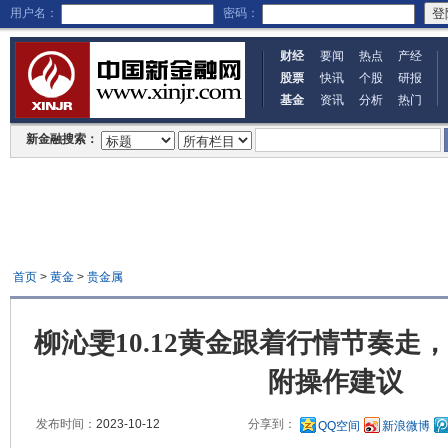
用户名：
密码：
财经
要闻
热点
产经
股票
快讯
个股
研报
基金
资讯
分析
热门
新金融搜索：
首页
>
黄金
>
贵金属
柳沁雯10.12黄金跟着行情节奏走
附操作建议
发布时间：
2023-10-12
分享到：
QQ空间
新浪微博