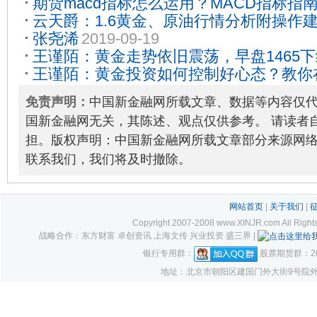
期货macd指标怎么运用？MACD指标指
10-05
云天爵：1.6黄金、原油行情分析附操作
张尧浠
2019-09-19
王谨陌：黄金走势依旧震荡，早盘1465
王谨陌：黄金投资如何控制好心态？教你
03
足！
2019-12-10
免责声明：
中国新金融网所载文章、数据等内容仅
国新金融网无关，其陈述、观点仅供参考。 请读者
担。版权声明：中国新金融网所载文章部分来源网
联系我们，我们将及时撤除。
网站首页
|
关于我们
|
Copyright 2007-2008 www.XINJR.com 
战略合作：东方财富 卓创资讯 上海文传 兴业投资 盛三界 |
银行专用群：
股票期货群：261
地址：北京市朝阳区建国门外大街9号院外