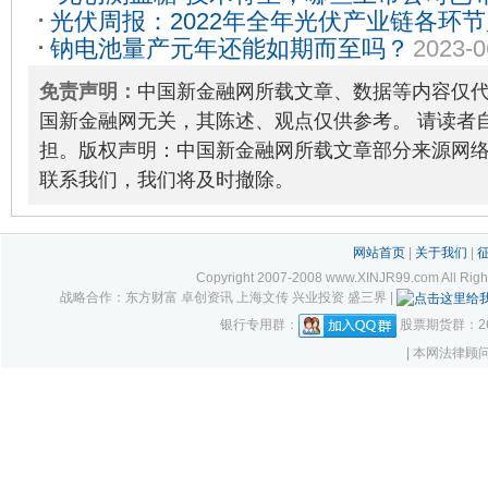
光伏周报：2022年全年光伏产业链各环
钠电池量产元年还能如期而至吗？
2023-0
过55%！
2023-02-22
免责声明：
中国新金融网所载文章、数据等内容仅
国新金融网无关，其陈述、观点仅供参考。 请读者
担。版权声明：中国新金融网所载文章部分来源网
联系我们，我们将及时撤除。
网站首页
|
关于我们
|
Copyright 2007-2008 www.XINJR99.com
战略合作：东方财富 卓创资讯 上海文传 兴业投资 盛三界 |
银行专用群：
股票期货群：261
| 本网法律