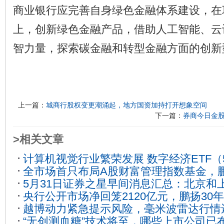
商业银行应完善自身绿色金融体系建设，在
上，创新绿色金融产品，借助人工智能、云
智力量，探索碳金融和转型金融方面的创新
上一篇：
城商行股权变更潮涌起，地方国资加持打开想象空间
下一篇：
券商今日金股
>相关文章
计算机视觉行业繁荣发展 数字经济ETF（5
全市场首只布局A股财富管理指数基金，鹏
金流入
2023-05-22
5月31日证券之星早间消息汇总：北京和
资价值几何？
2023-06-20
央行公开市场净回笼2120亿元，鹏扬30
策
2023-06-02
越博动力紧急提示风险，毫米波雷达行情
ETF（511090）涨0.01%
2023-07-07
“无创测血糖”技术将至，哪些上市公司已
03-01