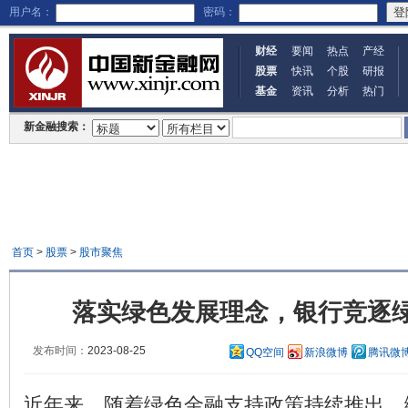
用户名：
密码：
财经
要闻
热点
产经
股票
快讯
个股
研报
基金
资讯
分析
热门
新金融搜索：
首页
>
股票
>
股市聚焦
落实绿色发展理念，银行竞逐
发布时间：
2023-08-25
QQ空间
新浪微博
腾讯微
近年来，随着绿色金融支持政策持续推出，