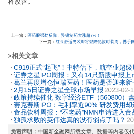
将改善。
上一篇：
医药股强劲反弹，羚锐制药大涨超7%！
下一篇：
红豆舒适男装即将登陆伦敦时装周，携手
>相关文章
C919正式“起飞”！中特估下，航空业超
证券之星IPO周报：又有14只新股申报上
05-30
葛兰再度增仓恒瑞医药！医药是否迎来新
2月15日证券之星全球市场早报
2023-02-1
2023-05-22
政策持续催化 数字经济ETF（560800）
赛克赛斯IPO：毛利率近90% 研发费用
食品饮料周报：“不老药”NMN申请进入食
03-01
独孤求败的英伟达真的没有弱点了吗？
20
高管层再变动
2023-02-11
免责声明：
中国新金融网所载文章、数据等内容仅