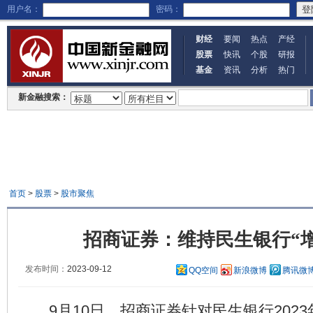
用户名：
密码：
财经
要闻
热点
产经
股票
快讯
个股
研报
基金
资讯
分析
热门
新金融搜索：
首页
>
股票
>
股市聚焦
招商证券：维持民生银行“
发布时间：
2023-09-12
QQ空间
新浪微博
腾讯微
9月10日，招商证券针对民生银行202