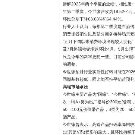
拆解2025年两个季度的业绩，相比
年第二季度，今世缘营收为18.52亿元，
环比分别下降63.68%和64.44%。
行业人士认为，每年第二季度是白酒传
消费场景消失以及部分商务接待场景受
“五月下旬以来消费环境出现较大变化”
及7月终端动销增速环比4月、5月出
只是今年的斜率更陡一些。目前公司除
的调整。
今世缘预计行业实质性好转可能在202
同期基数较低，同比能否持平仍难预判
高端市场承压
今世缘主要产品为“国缘”、“今世缘”
次，特A+类为出厂指导价300元(含税
50—100元价位带产品，B类为20—
酒产品。
今世缘曾表示，高端产品扫码率降幅较
(尤其是V系)受影响最大，且环比持续下