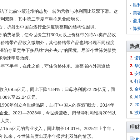
胜
.SH)终结了此前业绩连增的态势，转为营收与净利同比双双下滑。这
美
报营利双降，其中第二季度严重拖累业绩增长。
盈
背后，折射出中国白酒行业深度调整期的结构性困境。
降
务消费场景，使今世缘主打300元以上价格带的特A+类产品收
00元价格带产品收入微增外，其他价格带产品也均出现不同程度
热点
深陷存量竞争下多品牌“内外夹击”的困境。尽管今世缘凭借赞
1.
诺
场增速明显放缓。
2.
华
26年下半年，在此之前，守住价格体系、重整省内外渠道信
3.
安
4.
打
5.
金
69.5亿元，同比下降4.84%；归母净利润22.29亿元，同
6.
A
08%至22.24亿元。
7.
2
96年创立今世缘品牌，主打“中国人的喜酒”概念，2014年
8.
波
业。2021—2023年，今世缘营收、归母净利均维持20%以
收大关。
理财
15.5亿元的营业收入，同比增长14.31%。2025年上半年，
21年以来，今世缘首度出现半年报营利双降的情形。