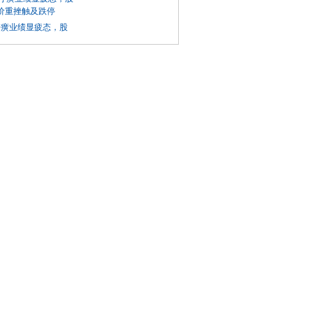
仔癀业绩显疲态，股