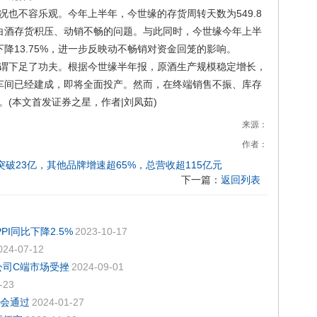
也不容乐观。今年上半年，今世缘的存货周转天数为549.8
出白酒存货积压、动销不畅的问题。与此同时，今世缘今年上半
下降13.75%，进一步反映动不畅销对资金回笼的影响。
谓下足了功夫。根据今世缘半年报，原酒生产规模稳定增长，
车间已经建成，即将全面投产。然而，在终端销售不振、库存
(本文首发证券之星，作者|刘凤茹)
来源：
作者：
破23亿，其他品牌增速超65%，总营收超115亿元
下一篇：
返回列表
I同比下降2.5%
2023-10-17
024-07-12
公司C端市场受挫
2024-09-01
-23
上会通过
2024-01-27