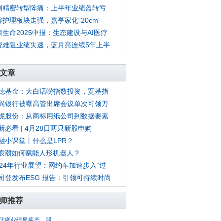
利精密转型阵痛：上半年业绩盈转亏
容护理板块走强，嘉亨家化“20cm”
康生命2025中报：生态建设与AI医疗
费难阻业绩失速，蓝月亮连续5年上半
文章
德基金：大白话唠指数投资，宽基指
兴银行被曝高管出席会议单次可领万
妮股份：从商标用纸公司到数据要素
新必看 | 4月28日两只新股申购
融小课堂丨什么是LPR？
I浪潮如何赋能人形机器人？
024年行业展望：网约车加速步入“过
司登发布ESG 报告：引领可持续时尚
师推荐