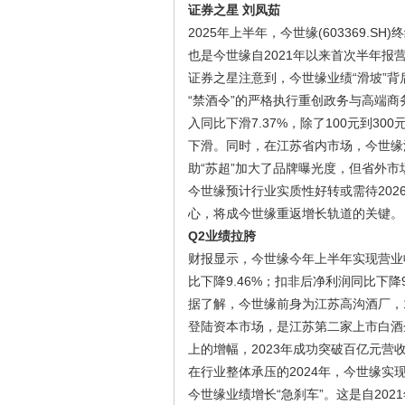
证券之星 刘凤茹
2025年上半年，今世缘(603369
也是今世缘自2021年以来首次半年
证券之星注意到，今世缘业绩“滑坡”
“禁酒令”的严格执行重创政务与高端商
入同比下滑7.37%，除了100元到3
下滑。同时，在江苏省内市场，今世缘
助“苏超”加大了品牌曝光度，但省外市
今世缘预计行业实质性好转或需待20
心，将成今世缘重返增长轨道的关键。
Q2业绩拉胯
财报显示，今世缘今年上半年实现营业收入
比下降9.46%；扣非后净利润同比下降9.
据了解，今世缘前身为江苏高沟酒厂，19
登陆资本市场，是江苏第二家上市白酒企
上的增幅，2023年成功突破百亿元营
在行业整体承压的2024年，今世缘实现1
今世缘业绩增长“急刹车”。这是自20