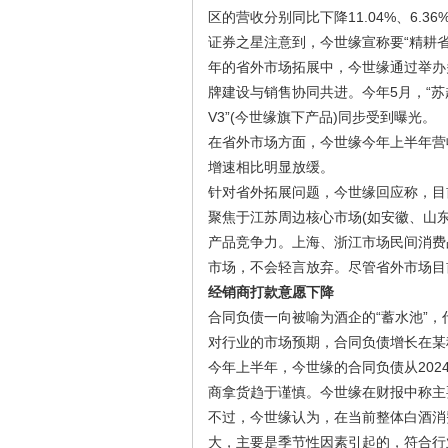
区的营收分别同比下降11.04%、6.36%
证券之星注意到，今世缘宣称要“精耕省
年的省外市场拓展中，今世缘通过举办
牌建设与销售协同共进。今年5月，“苏
V3”(今世缘旗下产品)同步受到曝光。
在省外市场方面，今世缘今年上半年营收达
增速相比明显放缓。
针对省外拓展问题，今世缘回应称，目
聚焦于江苏周边核心市场(如安徽、山
产品竞争力。上海、浙江市场民间消费
市场，不会轻言放弃。尽管省外市场目
经销商打款意愿下降
合同负债一向被喻为酒企的“蓄水池”
对行业的市场预期，合同负债增长在某
今年上半年，今世缘的合同负债从2024
商拿货趋于谨慎。今世缘在财报中称主
不过，今世缘认为，在当前整体白酒消
大，主要是季节性因素引起的，符合行