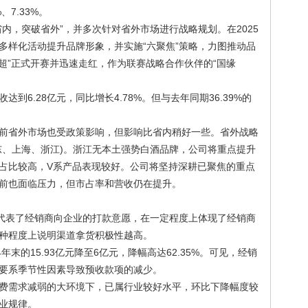
、7.33%。
内，突破省外”，并多次针对省外市场进行战略规划。在2025
多样化活动提升品牌形象，并实施“六聚焦”策略，力图推动品
超”正式开赛并迅速走红，作为联赛战略合作伙伴的“国缘
到6.28亿元，同比增长4.78%。但与去年同期36.39%的
前省外市场也受政策影响，但影响比省内稍好一些。省外战略
东、上海、浙江)。浙江无本土强势白酒品牌，公司将重点提升
占比较高，V系产品表现较好。公司将坚持深耕已聚焦的重点
前也面临压力，但市占率和营收仍在提升。
，代表了经销商向企业的打款意愿，在一定程度上体现了经销商
种程度上说明渠道拿货积极性越高。
年末的15.93亿元降至6亿元，降幅高达62.35%。可见，经销
要系季节性因素导致预收款项的减少。
费需求减弱的大环境下，已属行业较好水平，环比下降幅度较
业规律。