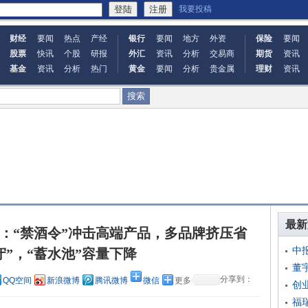
我要投稿
财经
要闻
热点
产经
银行
要闻
地方
外资
保险
要闻
股票
快讯
个股
研报
外汇
资讯
分析
交易商
期货
资讯
基金
资讯
分析
热门
黄金
要闻
分析
贵金属
理财
资讯
最新
缘：“禁酒令”冲击高端产品，多品牌挤压省
中
守”，“蓄水池”容量下降
董
分享到：
QQ空间
新浪微博
腾讯微博
微信
更多
创
福