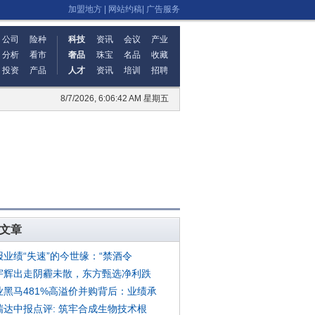
加盟地方
|
网站约稿
|
广告服务
公司
险种
科技
资讯
会议
产业
分析
看市
奢品
珠宝
名品
收藏
投资
产品
人才
资讯
培训
招聘
8/7/2026, 6:06:42 AM 星期五
文章
报业绩“失速”的今世缘：“禁酒令
宇辉出走阴霾未散，东方甄选净利跌
业黑马481%高溢价并购背后：业绩承
瑞达中报点评: 筑牢合成生物技术根