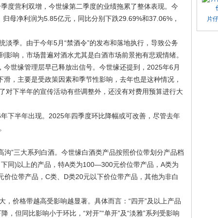
第一季度营利双增，今世缘第二季度的业绩拖累了整体表现。今
归母净利润为5.85亿元，同比分别下跌29.69%和37.06%，
片
统淡季。由于今年5月“禁酒令”的发布和落地执行，导致公务
到影响，市场普遍对酒水尤其是白酒市场前景抱有悲观情绪。
，今世缘管理层早已释放出信号。今世缘还提到，2025年6月
现下滑，主要是受政策因素和季节性影响，去年也是这种情况，
了对下半年的宣传活动有些调整外，还没有对费用预算进行大
6年下半年出现。2025年四季度环比降幅或可改善，尽管去年
。
、“高沟”三大系列白酒。今世缘白酒类产品按照价位带划分产品档
，下同)以上的产品，特A类为100—300元价位带产品，A类为
50元价位带产品，C类、D类20元以下价位带产品，其他为非白
大，价格带越高受影响越显著。具体而言：“四开”及以上产品
降，但同比影响小于环比，“对开”“单开”及“淡雅”系列受影响