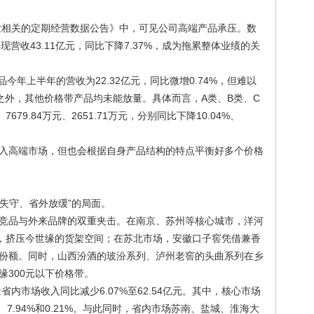
行业相关的定期经营数据公告》中，可见公司高端产品承压。数
营收43.11亿元，同比下降7.37%，成为拖累整体业绩的关
今年上半年的营收为22.32亿元，同比微增0.74%，但难以
之外，其他价格带产品均未能放量。具体而言，A类、B类、C
679.84万元、2651.71万元，分别同比下降10.04%、
入高端市场，但也会根据自身产品结构的特点平衡好多个价格
内失守、省外放缓”的局面。
竞品与外来品牌的双重夹击。在南京、苏州等核心城市，洋河
列，挤压今世缘的货架空间；在苏北市场，安徽口子窖凭借兼香
份额。同时，山西汾酒的玻汾系列、泸州老窖的头曲系列在乡
缘300元以下价格带。
省内市场收入同比减少6.07%至62.54亿元。其中，核心市场
、7.94%和0.21%。与此同时，省内市场苏南、盐城、淮海大