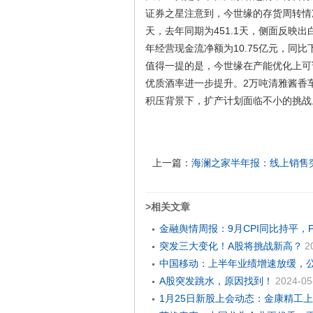
证券之星注意到，今世缘的存货周转情况
天，去年同期为451.1天，侧面反映
年经营现金流净额为10.75亿元，同比
值得一提的是，今世缘在产能优化上可
优质酒率进一步提升。2万吨清雅酱香
积压背景下，扩产计划面临不小的挑战。
上一篇：
海澜之家半年报：线上销售突
>相关文章
金融舆情周报：9月CPI同比持平，PP
突发三大变化！A股将挑战新高？
2
中国移动：上半年业绩增速放缓，
A股突发跳水，原因找到！
2024-05
1月25日新股上会动态：金康精工