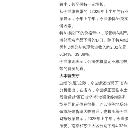
较小，甚至保持一定增长。
从今世缘披露的《2025年上半年与
据显示，今年上半年，今世缘特A+类实现
键因素。
特A+类以下的价格带中，尽管特A类产品
填补高端产品下滑的缺口。除了特A类
类和D类分别实现营业收入约2.32亿元、7
6.34%、39.38%。
今世缘则表示，公司仍将坚定不移地投
带的资源配置。
大本营失守
业绩“失速”之际，今世缘还出现了“省
分析指出，在省内，今世缘正面临本土
股份通过“百日攻坚”行动强化终端陈
型差异化定位在徐州、连云港等地瓜分
镇市场铺货率大幅提升，也挤压着今世
财报数据显示，2025年上半年，今世缘
淮安、南京和苏中大区分别下滑4.32%