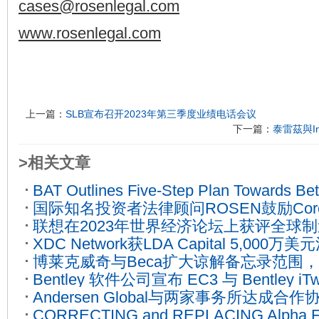
cases@rosenlegal.com
www.rosenlegal.com
上一篇：
SLB宣布召开2023年第三季度业绩电话会议
下一篇：
泰雷茲與I
>相关文章
BAT Outlines Five-Step Plan Towards Bett
国际知名投资者法律顾问ROSEN鼓励Core Scie
Vapour Sector
2023-09-20
联想在2023年世界经济论坛上获评全球
资者在CORZ证券集体诉讼的重要截止日
XDC Network获LDA Capital 5,00
19
12-15
博莱克威奇与Beca扩大谅解备忘录范围
生态系统建设
2022-10-12
Bentley 软件公司宣布 EC3 与 Bentley
兰推行更广泛的解决方案
2023-09-05
Andersen Global与两家事务所达成
基础设施碳计算
2022-11-15
CORRECTING and REPLACING Alpha Fi
兰市场
2022-07-01