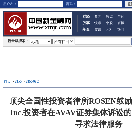
用户名：
密码：
财经
要闻
热点
产经
股票
快讯
个股
研报
基金
资讯
分析
热门
新金融搜索：
首页
>
财经
>
财经热点
顶尖全国性投资者律所ROSEN鼓励Aero
Inc.投资者在AVAV证券集体诉
寻求法律服务