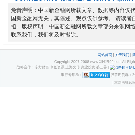
Announces Launch of Fi911’s Intelligent
免责声明：
中国新金融网所载文章、数据等内容仅
04-18
国新金融网无关，其陈述、观点仅供参考。 请读者
担。版权声明：中国新金融网所载文章部分来源网
联系我们，我们将及时撤除。
网站首页
|
关于我们
|
Copyright 2007-2008 www.XINJR99.com
战略合作：东方财富 卓创资讯 上海文传 兴业投资 盛三界 |
银行专用群：
股票期货群：261
| 本网法律