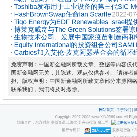
Toshiba发布用于工业设备的第三代SiC 
故事
2022-07-06
HashBrownSwap任命Ian Scarffe
2022-07
脚封装，可降低开关损耗
2023-09-05
Tigo Energy为EDF Renewables Israel
博莱克威奇与The Green Solutions
2023-08-03
生物技术公司、发展中国家疫苗制造商和制
南的绿色能源生产
2022-04-06
Equity International的投资组合公司SAMHI 
和G7提议，为在未来的疫情中更好地获
Carbios加入艾伦·麦克阿瑟基金会的循
成首次公开募股
2023-09-25
的解决方案
2022-10-26
于“使塑料废物和污染成为历史”1
2023-03
免责声明：
中国新金融网所载文章、数据等内容仅
国新金融网无关，其陈述、观点仅供参考。 请读者
担。版权声明：中国新金融网所载文章部分来源网
联系我们，我们将及时撤除。
网站首页
|
关于我们
|
Copyright 2007-2008 www.XINJR99.com
战略合作：东方财富 卓创资讯 上海文传 兴业投资 盛三界 |
银行专用群：
股票期货群：261