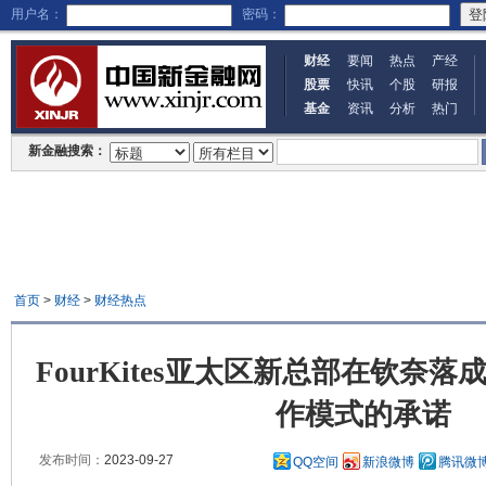
用户名：
密码：
财经
要闻
热点
产经
股票
快讯
个股
研报
基金
资讯
分析
热门
新金融搜索：
首页
>
财经
>
财经热点
FourKites亚太区新总部在钦奈
作模式的承诺
发布时间：
2023-09-27
QQ空间
新浪微博
腾讯微