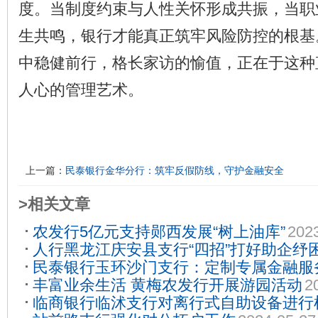
度。当制度约束与人性关怀形成共振，当职
生共鸣，银行才能真正筑牢风险防控的根基
中稳健前行，格长家访的愉值，正在于这种
人心的管理艺术。
上一篇：
民泰银行金华分行：筑牢反假防线，守护金融安全
>相关文章
农发行5亿元支持郧西发展“树上油库”
202
人行黑龙江庆安县支行“四招”打好助企纾困
民泰银行玉环沙门支行：定制专属金融服
22
丰富业余生活 黄梅农发行开展游园活动
2
金名片
2023-09-19
临商银行临沭支行对离行式自助设备进行