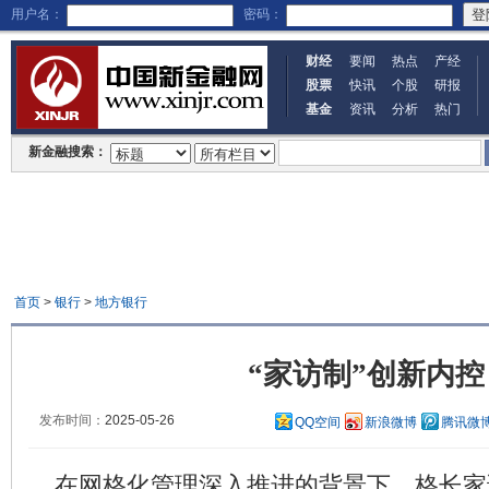
用户名：
密码：
财经
要闻
热点
产经
股票
快讯
个股
研报
基金
资讯
分析
热门
新金融搜索：
首页
>
银行
>
地方银行
“家访制”创新内控
发布时间：
2025-05-26
QQ空间
新浪微博
腾讯微
在网格化管理深入推进的背景下，格长家