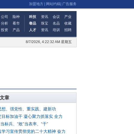
加盟地方
|
网站约稿
|
广告服务
公司
险种
科技
资讯
会议
产业
分析
看市
奢品
珠宝
名品
收藏
投资
产品
人才
资讯
培训
招聘
8/7/2026, 4:22:33 AM 星期五
文章
思想、强党性、重实践、建新功
定目标加油干 凝心聚力抓落实 全力
”当标兵、“敢”当表率、“干”
真学习宣传贯彻党的二十大精神 奋力