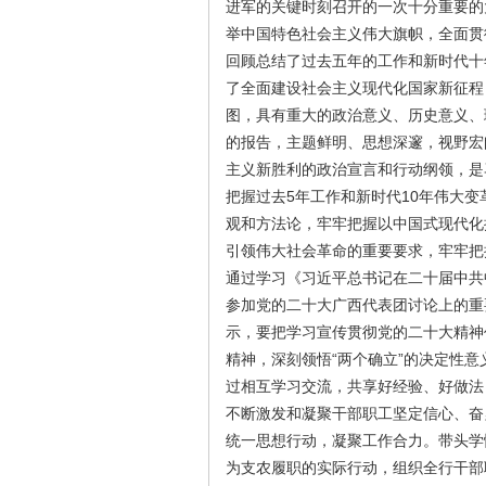
进军的关键时刻召开的一次十分重要的
举中国特色社会主义伟大旗帜，全面贯
回顾总结了过去五年的工作和新时代十
了全面建设社会主义现代化国家新征程
图，具有重大的政治意义、历史意义、
的报告，主题鲜明、思想深邃，视野宏
主义新胜利的政治宣言和行动纲领，是
把握过去5年工作和新时代10年伟大
观和方法论，牢牢把握以中国式现代化
引领伟大社会革命的重要要求，牢牢把
通过学习《习近平总书记在二十届中共
参加党的二十大广西代表团讨论上的重
示，要把学习宣传贯彻党的二十大精神
精神，深刻领悟“两个确立”的决定性意义
过相互学习交流，共享好经验、好做法
不断激发和凝聚干部职工坚定信心、奋
统一思想行动，凝聚工作合力。带头学
为支农履职的实际行动，组织全行干部