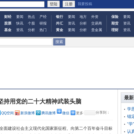
我要投稿
财经
要闻
热点
产经
银行
要闻
地方
外资
保险
要闻
股票
快讯
个股
研报
外汇
资讯
分析
交易商
期货
资讯
基金
资讯
分析
热门
黄金
要闻
分析
贵金属
理财
资讯
最新
 坚持用党的二十大精神武装头脑
学
分享到：
QQ空间
新浪微博
腾讯微博
微信
更多
锚
“学
全面建设社会主义现代化国家新征程、向第二个百年奋斗目标
认