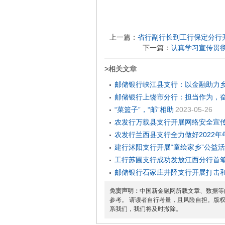
上一篇：
省行副行长到工行保定分行
下一篇：
认真学习宣传贯彻
>相关文章
邮储银行峡江县支行：以金融助力
邮储银行上饶市分行：担当作为，
“菜篮子”，“邮”相助
2023-05-26
农发行万载县支行开展网络安全宣
农发行兰西县支行全力做好2022
建行沭阳支行开展“童绘家乡”公益
工行苏圃支行成功发放江西分行首笔
邮储银行石家庄井陉支行开展打击
免责声明：
中国新金融网所载文章、数据等
参考。 请读者自行考量，且风险自担。版
系我们，我们将及时撤除。