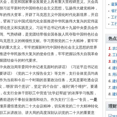
大会，在党和国家事业发展史上具有重大里程碑意义。大会高
凝
彻习近平新时代中国特色社会主义思想，弘扬伟大建党精神，
省
年的伟大变革，开辟了马克思主义中国化时代化新境界，开启
工
，擘画了以中国式现代化全面推进中华民族伟大复兴的宏伟蓝
工
理论意义和实践意义。习近平总书记代表十九届中央委员会作
阔、气势磅礴，是党团结带领全国各族人民夺取中国特色社会
热点
马克思主义的纲领性文献。学习贯彻党的二十大精神，要牢牢
变革的重大意义，牢牢把握新时代中国特色社会主义思想的世界
1.
农
推进中华民族伟大复兴的使命任务，牢牢把握以伟大自我革命
2.
工
握团结奋斗的时代要求。
3.
建
中央政治局常委同中外记者见面时的讲话》《习近平总书记在
4.
建
要讲话》《党的二十大报告全文》等文件，支行全体党员均表
5.
用
作为当前和今后一个时期的首要政治任务，尤其是要吃透会议
6.
建
，增强“四个意识”，坚定“四个自信”，做到“两个维护”。要通
7.
建
，在支行全体干部职工中营造“比学赶帮超”的浓厚学习氛围，
8.
建
勇前进的干事创业激情和动力。作为支行“三合一”专员，
一是
懂弄通悟透党的二十大会议精神，切实将党的二十大精神转化
理财
职工从讲政治、讲大局的高度深刻认识党的二十大的重要意