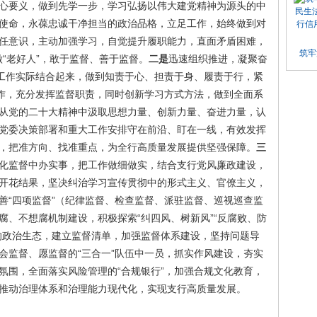
心要义，做到先学一步，学习弘扬以伟大建党精神为源头的中
使命，永葆忠诚干净担当的政治品格，立足工作，始终做到对
任意识，主动加强学习，自觉提升履职能力，直面矛盾困难，
筑牢
做“老好人”，敢于监督、善于监督。
二是
迅速组织推进，凝聚奋
”工作实际结合起来，做到知责于心、担责于身、履责于行，紧
工作，充分发挥监督职责，同时创新学习方式方法，做到全面系
从党的二十大精神中汲取思想力量、创新力量、奋进力量，认
党委决策部署和重大工作安排守在前沿、盯在一线，有效发挥
，把准方向、找准重点，为全行高质量发展提供坚强保障。
三
化监督中办实事，把工作做细做实，结合支行党风廉政建设，
开花结果，坚决纠治学习宣传贯彻中的形式主义、官僚主义，
善“四项监督”（纪律监督、检查监督、派驻监督、巡视巡查监
腐、不想腐机制建设，积极探索“纠四风、树新风”“反腐败、防
的政治生态，建立监督清单，加强监督体系建设，坚持问题导
会监督、愿监督的“三合一”队伍中一员，抓实作风建设，夯实
氛围，全面落实风险管理的“合规银行”，加强合规文化教育，
推动治理体系和治理能力现代化，实现支行高质量发展。