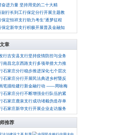
聚奋进力量 坚持用党的二十大精
行副行长到工行保定分行开展主题教
行保定恒祥支行助力考生“逐梦征程
行保定新华支行积极开展普及金融知
文章
发行吉安县支行坚持疫情防控与业务
行南昌北京西路支行多项举措大力推
行石家庄分行稳步推进深化七个层次
行石家庄分行开展民法典进乡村暨反
画笔描绘建行新金融行动 ——周咏梅
行石家庄分行不断增强全行队伍的紧
行石家庄鹿泉支行成功堵截伪造存单
行石家庄新华支行开展企业走访服务
师推荐