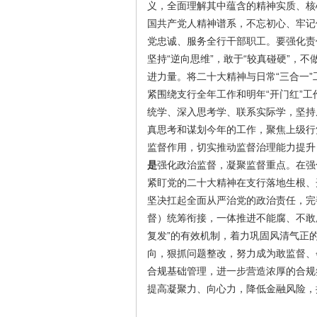
义，全面理解其中蕴含的精神实质、核
国共产党人精神谱系，不忘初心、牢记
党忠诚、服务全行干部职工。要强化责
坚持“逆向思维”，敢于“较真碰硬”，不
进力量。将二十大精神与日常“三合一
紧围绕支行全年工作和明年“开门红”
统学、深入思考学、联系实际学，坚持
真思考和谋划今年的工作，聚焦上级行
监督作用，切实推动监督治理能力提升
是
强化政治监督，凝聚监督重点。在强
紧盯党的二十大精神在支行落地生根、
坚决扛起全面从严治党的政治责任，完
督）统筹衔接，一体推进不能腐、不敢
复发”的有效机制，着力巩固风清气正
向，狠抓问题整改，努力成为敢监督、
合规基础管理，进一步营造浓厚的合规
提高凝聚力、向心力，降低金融风险，