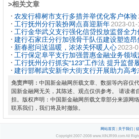
>相关文章
农发行樟树市支行多措并举优化客户体验
工行抚州分行装扮网点喜迎新年
2023-01-
工行金华武义支行强化信贷投放监督全力
建行石家庄分行加强骨干队伍建设塑造昂
2022-12-31
新春慰问送温暖，浓浓关怀暖人心
2023-0
2022-12-03
工行保定阜平支行加强普惠金融业务领域
工行抚州分行抓实“123”工作法 提升监
建行邯郸武安新华大街支行开展助力高考
12-23
08
免责声明：
中国新金融网所载文章、数据等内容仅
国新金融网无关，其陈述、观点仅供参考。 请读者
担。版权声明：中国新金融网所载文章部分来源网
联系我们，我们将及时撤除。
网站首页
|
关于我们
|
Copyright 2007-2008 www.XINJR99.com