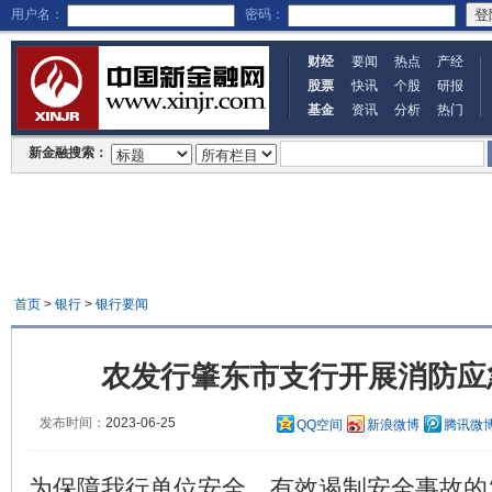
用户名：
密码：
财经
要闻
热点
产经
股票
快讯
个股
研报
基金
资讯
分析
热门
新金融搜索：
首页
>
银行
>
银行要闻
农发行肇东市支行开展消防应
发布时间：
2023-06-25
QQ空间
新浪微博
腾讯微
为保障我行单位安全，有效遏制安全事故的发