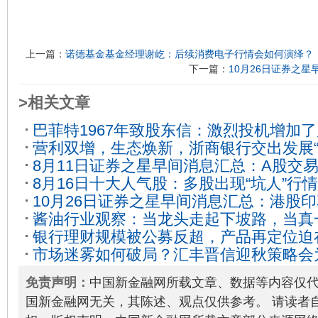
上一篇：
诺德基金基金经理谢屹：后续消费电子行情会如何演绎？
下一篇：
10月26日证券之
>相关文章
巴菲特1967年致股东信：激烈投机增加
营利双增，生态焕新，浙商银行交出发展“
8月11日证券之星早间消息汇总：A股交
06
8月16日十大人气股：多股出现“坑人”行情
2023-08-25
10月26日证券之星早间消息汇总：港股
酱油行业观察：当龙头走起下坡路，当真
27
银行理财规模被公募反超，产品再定位迫
2023-10-07
市场迷雾如何破局？汇丰晋信迎秋策略会
2023-09-27
免责声明：
中国新金融网所载文章、数据等内容仅
国新金融网无关，其陈述、观点仅供参考。 请读者