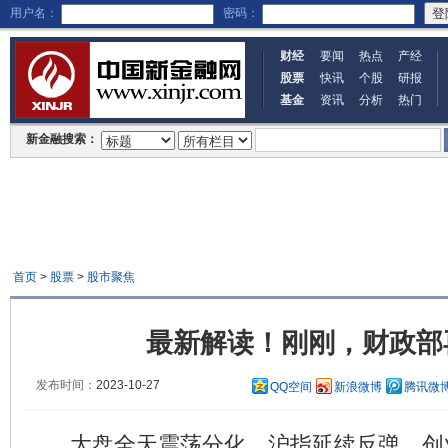
用户名：
密码：
财经
要闻
热点
产经
股票
快讯
个股
研报
基金
资讯
分析
热门
新金融搜索：
首页
>
股票
>
股市聚焦
最新解读！刚刚，财政部
发布时间：
2023-10-27
QQ空间
新浪微博
腾讯微
大盘全天震荡分化，沪指延续反弹，创