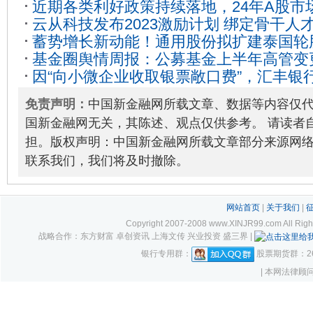
近期各类利好政策持续落地，24年A股市
云从科技发布2023激励计划 绑定骨干人
证国有企业红利ETF（159515）今日下跌0
蓄势增长新动能！通用股份拟扩建泰国轮
质成长
2023-10-03
基金圈舆情周报：公募基金上半年高管变更
09-06
因“向小微企业收取银票敞口费”，汇丰银
老牌基金迎新“掌门”
2023-07-07
元
2023-12-14
免责声明：
中国新金融网所载文章、数据等内容仅
国新金融网无关，其陈述、观点仅供参考。 请读者
担。版权声明：中国新金融网所载文章部分来源网
联系我们，我们将及时撤除。
网站首页
|
关于我们
|
Copyright 2007-2008 www.XINJR99.com
战略合作：东方财富 卓创资讯 上海文传 兴业投资 盛三界 |
银行专用群：
股票期货群：261
| 本网法律