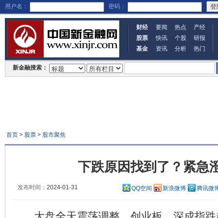
用户名：
密码：
财经
要闻
热点
产经
股票
快讯
个股
研报
基金
资讯
分析
热门
新金融搜索：
首页
>
股票
>
股市聚焦
下跌原因找到了？紧急
发布时间：
2024-01-31
QQ空间
新浪微博
腾讯微
大盘全天震荡调整，创业板、深成指跌超