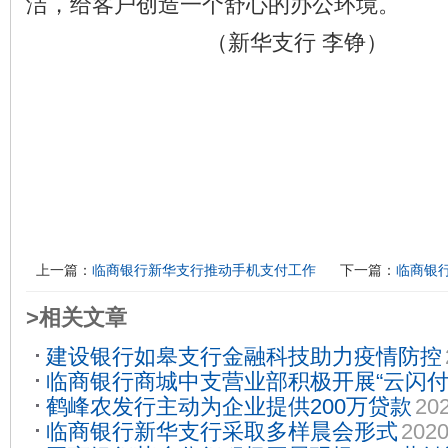
洁，给客户创造一个舒心的办公环境。
（新华支行 李铮）
上一篇：
临商银行新华支行推动手机支付工作
下一篇：
临商银
>相关文章
建设银行如皋支行金融科技助力疫情防控
临商银行商城中支营业部积极开展“云闪付
鹤峰农发行主动为企业提供200万贷款
202
30
临商银行新华支行采取多样晨会形式
2020