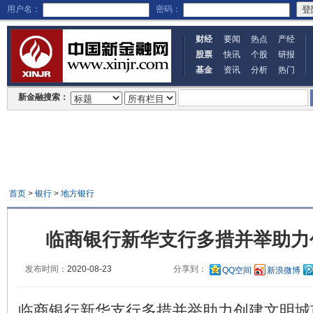
用户名：
密码：
财经
要闻
热点
产经
股票
快讯
个股
研报
基金
资讯
分析
热门
新金融搜索：
首页
>
银行
>
地方银行
临商银行新华支行多措并举助力
发布时间：
2020-08-23
分享到：
QQ空间
新浪微博
临商银行新华支行多措并举助力创建文明城