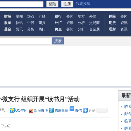
我要投稿
财经
要闻
热点
产经
银行
要闻
地方
外资
保险
要闻
股票
快讯
个股
研报
外汇
资讯
分析
交易商
期货
资讯
基金
资讯
分析
热门
黄金
要闻
分析
贵金属
理财
资讯
最新
微支行 组织开展“读书月”活动
临
享到：
QQ空间
新浪微博
腾讯微博
微信
更多
邮
临
”活动
临