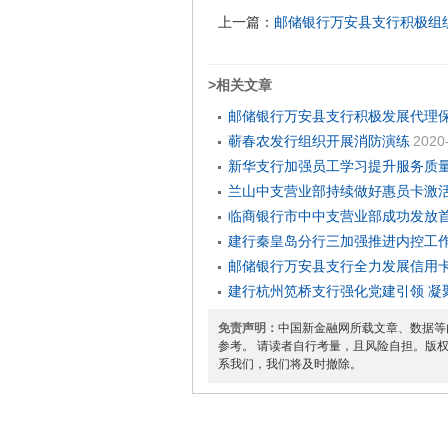
上一篇：
邮储银行万安县支行积极组织
>相关文章
邮储银行万安县支行积极发展代理
蕲春农发行组织开展消防演练
2020
新华支行加强员工学习提升服务质
兰山中支营业部持续做好惠员卡激
临商银行市中中支营业部成功发放首
建行秦皇岛分行三加强推进内控工
邮储银行万安县支行全力发展信用
建行杭州笕桥支行强化党建引领 凝
免责声明：
中国新金融网所载文章、数据等
参考。 请读者自行考量，且风险自担。版
系我们，我们将及时撤除。