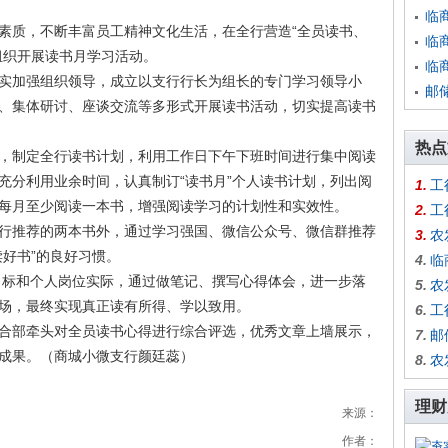
临
素质，不断丰富员工精神文化生活，在全行营造“全员读书、
临
组织开展读书月学习活动。
临
实加强组织领导，成立以支行行长为组长的专门学习领导小
邮
、集体研讨、座谈交流等多形式开展读书活动，切实提高读书
热点
，制定全行读书计划，利用工作日下午下班时间进行集中阅读
充分利用业余时间，认真制订“读书月”个人读书计划，列出阅
1.
工
每月至少阅读一本书，增强阅读学习的计划性和实效性。
2.
工
行推荐的两本书外，通过学习强国、微信公众号、微信群推荐
3.
农
好书”的良好习惯。
4.
临
务目标和个人岗位实际，通过做笔记、撰写心得体会，进一步落
5.
农
场，最终实现真正读有所得、学以致用。
6.
工
合部牵头对全员读书心得进行综合评选，优秀文章上墙展示，
7.
邮
成果。（商城小微支行颜廷蕊）
8.
农
理财
来源：
作者：