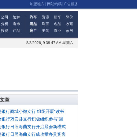
加盟地方
|
网站约稿
|
广告服务
公司
险种
汽车
资讯
新车
降价
分析
看市
奢品
珠宝
名品
收藏
投资
产品
房产
要闻
置业
家居
8/8/2026, 9:39:48 AM 星期六
文章
商银行商城小微支行 组织开展“读书
储银行万安县支行积极组织参与“回
商银行日照海曲支行开启晨会新模式
商银行日照海曲支行成功举办贵宾客