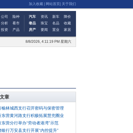
加入收藏
|
网站首页
|
关于我们
公司
险种
汽车
资讯
新车
降价
分析
看市
奢品
珠宝
名品
收藏
投资
产品
房产
要闻
置业
家居
8/8/2026, 4:11:20 PM 星期六
文章
行榆林城西支行召开密码与保密管理
行东营黄河路支行积极拓展慧兜圈业
行东营分行举办“劳动者港湾”示范
储银行万安县支行开展“内控提升”