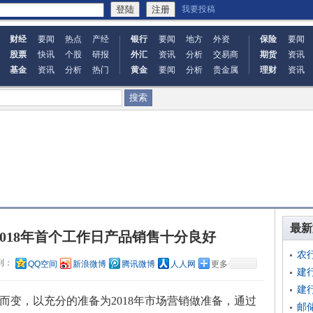
我要投稿
财经
要闻
热点
产经
银行
要闻
地方
外资
保险
要闻
股票
快讯
个股
研报
外汇
资讯
分析
交易商
期货
资讯
基金
资讯
分析
热门
黄金
要闻
分析
贵金属
理财
资讯
最新
018年首个工作日产品销售十分良好
农
到：
QQ空间
新浪微博
腾讯微博
人人网
更多
建
建
而变，以充分的准备为
2018
年市场营销做准备，通过
邮