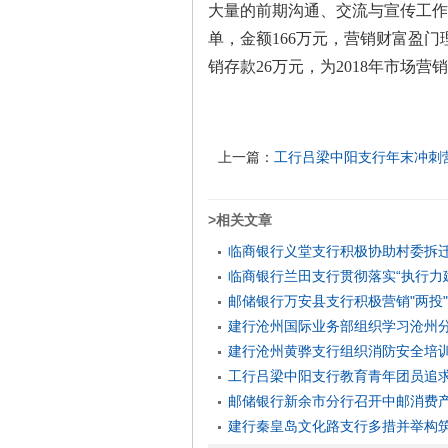
大量的前期沟通、交流与宣传工作
单，金额
166
万元，营销财富盈门
销存款
26
万元，为
2018
年市场营销
上一篇：
工行吕梁中阳支行年末冲刺
>相关文章
临商银行义堂支行积极协助村委拆
临商银行兰田支行贯彻落实“执行力
邮储银行万安县支行积极营销"两投
建行沧州国际业务部组织学习沧州
建行沧州黄骅支行组织消防安全培
工行吕梁中阳支行教育青年团员追
邮储银行新余市分行召开中邮消费
建行秦皇岛文化路支行多措并举构