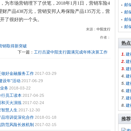
，为市场营销埋下了伏笔，
2018
年
1
月
1
日，营销车险
4
邮
理财产品
438
万元，营销安邦人寿保险产品
135
万元，营
邮
开了很好的一个头。
邮
邮
来源：
中阳支行
作者：
热点
营销取得新突破
下一篇：
工行吕梁中阳支行圆满完成年终决算工作
1.
建
2.
建
3.
建
迁做好金融服务工作
2017-03-29
4.
建
建设年”活动
2017-06-29
5.
建
"业务
2018-03-22
6.
建
分行员工读本
2017-04-25
7.
建
训和灭火演练
2017-02-24
8.
建
求智慧人生
2017-12-30
产品培训促深化合作
2018-01-18
推荐
筑防范风险长效机制
2017-02-15