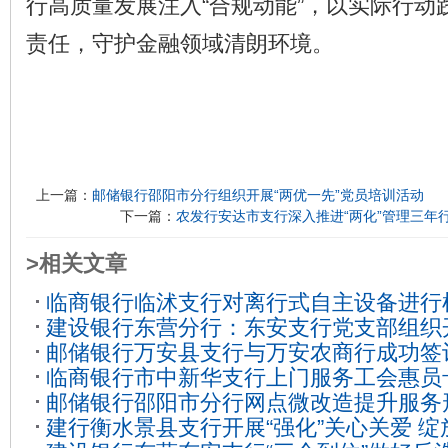
行高质量发展注入“合规动能”，以实际行动
责任，守护金融领域清朗环境。
上一篇：
邮储银行邵阳市分行组织开展“两优一先”党员培训活动
下一篇：
农发行安达市支行深入推进“两化”管理三年
>相关文章
临商银行临沭支行对离行式自主设备进行
建设银行东营分行：东安支行党支部组织
邮储银行万安县支行与万安农商行成功签订
教育”主题党日活动
2023-10-31
临商银行市中新华支行上门服务工会惠员
作平台协议
2023-07-26
邮储银行邵阳市分行网点微改造提升服务
建行衡水景县支行开展“强化”关心关爱 绽