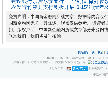
建设银行东营东安支行“三个到位”做好反
动”
2023-03-09
农发行竹溪县支行积极开展“3·15”消费
03-20
免责声明：
中国新金融网所载文章、数据等内容仅
国新金融网无关，其陈述、观点仅供参考。 请读者
担。版权声明：中国新金融网所载文章部分来源网
联系我们，我们将及时撤除。
网站首页
|
关于我们
|
Copyright 2007-2008 www.XINJR99.com
战略合作：东方财富 卓创资讯 上海文传 兴业投资 盛三界 |
银行专用群：
股票期货群：261
| 本网法律