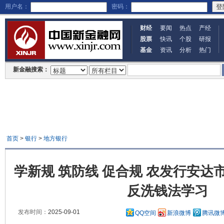
用户名：
密码：
财经
要闻
热点
产经
股票
快讯
个股
研报
基金
资讯
分析
热门
新金融搜索：
首页
>
银行
>
地方银行
学新规 筑防线 促合规 农发行安达
反洗钱法学习
发布时间：
2025-09-01
QQ空间
新浪微博
腾讯微