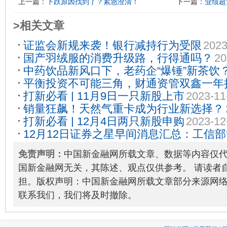
上一篇：
下跌原因找到了？紧急澄清！
下一篇：
业绩超
>相关文章
证监会新规来袭！银行减持行为受限
2023
国产羽绒服的消费升级路，行得通吗？
20
中药饮品新风口下，老药企“爆锤”新茶饮
平衡投资不可能三角，财通资管双鑫一年
打新必看 | 11月9日一只新股上市
2023-11
集中
2023-11-10
销量狂飙！天然气重卡成为行业新选择？
打新必看 | 12月4日两只新股申购
2023-12
12月12日证券之星早间消息汇总：工信
公告
2023-12-12
免责声明：
中国新金融网所载文章、数据等内容仅
国新金融网无关，其陈述、观点仅供参考。 请读者
担。版权声明：中国新金融网所载文章部分来源网
联系我们，我们将及时撤除。