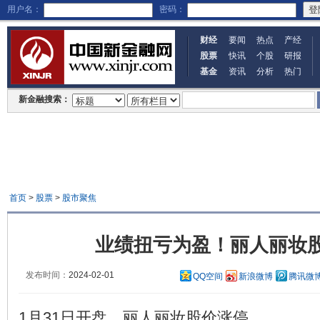
用户名：
密码：
财经
要闻
热点
产经
股票
快讯
个股
研报
基金
资讯
分析
热门
新金融搜索：
首页
>
股票
>
股市聚焦
业绩扭亏为盈！丽人丽妆
发布时间：
2024-02-01
QQ空间
新浪微博
腾讯微
1月31日开盘，丽人丽妆股价涨停。