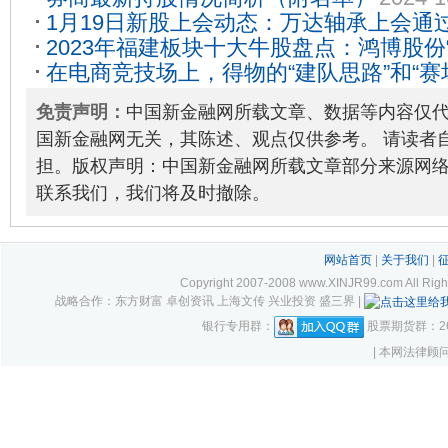
1月19日新股上会动态：万达轴承上会通
2023年福建板块十大牛股盘点：鸿博股份
在电商竞技场上，得物的“建队思路”和“赛
教育离原点一步之遥
2024-01-04
免责声明：
中国新金融网所载文章、数据等内容仅
国新金融网无关，其陈述、观点仅供参考。 请读者
担。版权声明：中国新金融网所载文章部分来源网
联系我们，我们将及时撤除。
网站首页
|
关于我们
|
Copyright 2007-2008 www.XINJR99.com
战略合作：东方财富 卓创资讯 上海文传 兴业投资 盛三界 |
银行专用群：
股票期货群：261
| 本网法律