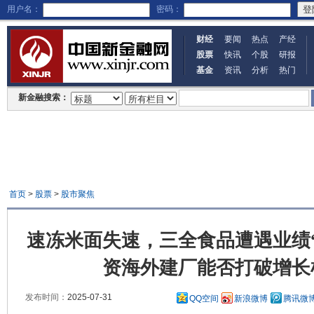
用户名：
密码：
财经
要闻
热点
产经
股票
快讯
个股
研报
基金
资讯
分析
热门
新金融搜索：
首页
>
股票
>
股市聚焦
速冻米面失速，三全食品遭遇业绩
资海外建厂能否打破增长
发布时间：
2025-07-31
QQ空间
新浪微博
腾讯微