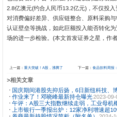
2.8亿澳元(约合人民币13.2亿元)，不仅
对消费偏好差异、供应链整合、原料采购与
认证壁垒等挑战，如此巨额投入能否转化为
场的进一步检验。(本文首发证券之星，作者|
上一篇：
重大突破！A股，沸腾了
下一篇：
食品饮料周报
>相关文章
国庆期间港股先抑后扬，6日新纽科技、博
作业来了！邓晓峰最新持仓曝光
2023-09-
多支个股表现活跃
2023-10-09
午评：A股三大指数继续走弱，工业母机
上市银行一季报出炉：12家净利增速超10
2024-06-28
券商最新持股情况简析（附名单）
2024-1