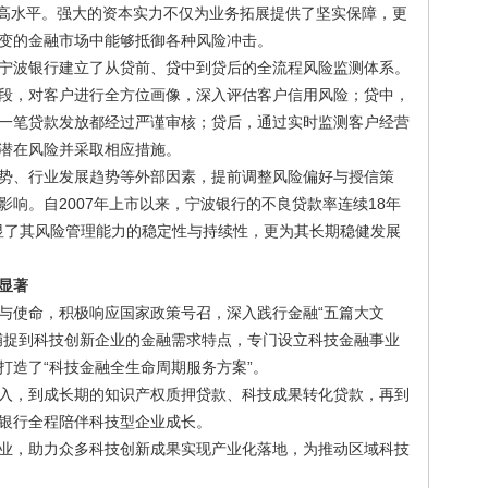
业较高水平。强大的资本实力不仅为业务拓展提供了坚实保障，更
变的金融市场中能够抵御各种风险冲击。
宁波银行建立了从贷前、贷中到贷后的全流程风险监测体系。
段，对客户进行全方位画像，深入评估客户信用风险；贷中，
一笔贷款发放都经过严谨审核；贷后，通过实时监测客户经营
潜在风险并采取相应措施。
势、行业发展趋势等外部因素，提前调整风险偏好与授信策
响。自2007年上市以来，宁波银行的不良贷款率连续18年
显了其风险管理能力的稳定性与持续性，更为其长期稳健发展
显著
与使命，积极响应国家政策号召，深入践行金融“五篇大文
捕捉到科技创新企业的金融需求特点，专门设立科技金融事业
打造了“科技金融全生命周期服务方案”。
入，到成长期的知识产权质押贷款、科技成果转化贷款，再到
银行全程陪伴科技型企业成长。
业，助力众多科技创新成果实现产业化落地，为推动区域科技