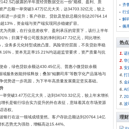
2142.SZ)披露的半年度经营数据交出一份“规模、盈利、质
齐
产总额一举突破3.47万亿元大关，达34703.32亿元，较上
行
语权进一步提升；客户存款、贷款及垫款总额分别达20764.14
解
幅均超13%，资金端与资产端实现同步稳健扩容。
佩
尤为亮眼，在行业息差收窄、盈利承压的背景下，该行上半年
.91%；归属于母公司股东的净利润147.72亿元，同比增长
热点
77%，业务多元化转型成效凸显。风险管控层面，不良贷款率稳
4.16%，资本充足率15.21%均远超监管要求，资产质量与抗
1.
诺
2.
华
命，绿色贷款余额达430.45亿元、普惠小微贷款余额
3.
安
融等领域服务效能持续释放；叠加“鲲鹏司库”等数字化产品落地与
4.
打
争优势进一步巩固，为下半年高质量发展奠定坚实基础。
5.
金
升
6.
A
举突破3.47万亿元大关，达到34703.32亿元，较上年末增长
7.
2
模的增长是银行综合实力提升的外在表征，意味着其在市场资源
8.
波
话语权。
银行在这一领域成绩斐然。客户存款总额达到20764.14亿
理财
增长态势尤为强劲，增幅高达15.44%。