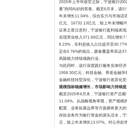
2025年上半年收官之际，宁波银行(00
量”协同向好的答卷。截至6月末，该行资
年末增长11.04%，综合实力与市场话
亿元、16732.13亿元，较上年末增
证券之星注意到，宁波银行盈利端表现
实现营业收入371.60亿元，同比增长7
8.23%，非利息收入占比提升至30.
定在0.76%的低位，拨备覆盖率高达37
风险能力持续领跑行业。
与此同时，该行深度践行服务实体经济使
1958.30亿元，科技金融、养老金
金融科技转型深化，宁波银行差异化竞
规模指标稳健增长，市场影响力持续提
截至2025年6月末，宁波银行资产总额一
11.04%。从战略视角审视，资产规
配置、业务拓展边界等方面拥有更大的
存款业务作为银行资金的源头活水，宁波
元，较上年末增长13.07%。对公存款