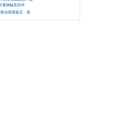
仔癀业绩显疲态，股