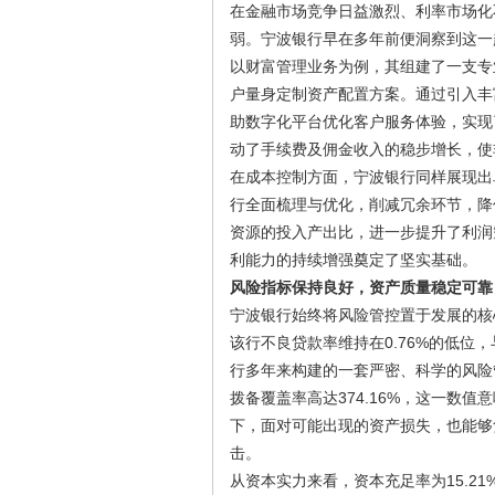
在金融市场竞争日益激烈、利率市场化
弱。宁波银行早在多年前便洞察到这一
以财富管理业务为例，其组建了一支专
户量身定制资产配置方案。通过引入丰
助数字化平台优化客户服务体验，实现
动了手续费及佣金收入的稳步增长，使
在成本控制方面，宁波银行同样展现出
行全面梳理与优化，削减冗余环节，降
资源的投入产出比，进一步提升了利润
利能力的持续增强奠定了坚实基础。
风险指标保持良好，资产质量稳定可靠
宁波银行始终将风险管控置于发展的核
该行不良贷款率维持在0.76%的低
行多年来构建的一套严密、科学的风险
拨备覆盖率高达374.16%，这一数
下，面对可能出现的资产损失，也能够
击。
从资本实力来看，资本充足率为15.21