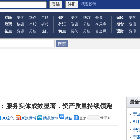
我要投稿
财经
要闻
热点
产经
银行
要闻
地方
外资
保险
要闻
股票
快讯
个股
研报
外汇
资讯
分析
交易商
期货
资讯
基金
资讯
分析
热门
黄金
要闻
分析
贵金属
理财
资讯
最新
答卷：服务实体成效显著，资产质量持续领跑
宁
分享到：
QQ空间
新浪微博
腾讯微博
微信
更多
8
中
宝