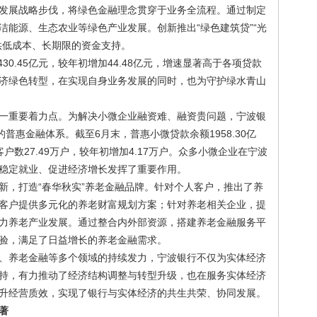
发展战略步伐，将绿色金融理念贯穿于业务全流程。通过制定
洁能源、生态农业等绿色产业发展。创新推出“绿色建筑贷”“光
供低成本、长期限的资金支持。
30.45亿元，较年初增加44.48亿元，增速显著高于各项贷款
济绿色转型，在实现自身业务发展的同时，也为守护绿水青山
一重要着力点。为解决小微企业融资难、融资贵问题，宁波银
普惠金融体系。截至6月末，普惠小微贷款余额1958.30亿
客户数27.49万户，较年初增加4.17万户。众多小微企业在宁波
稳定就业、促进经济增长发挥了重要作用。
新，打造“春华秋实”养老金融品牌。针对个人客户，推出了养
客户提供多元化的养老财富规划方案；针对养老相关企业，提
力养老产业发展。通过整合内外部资源，搭建养老金融服务平
验，满足了日益增长的养老金融需求。
、养老金融等多个领域的持续发力，宁波银行不仅为实体经济
持，有力推动了经济结构调整与转型升级，也在服务实体经济
升经营质效，实现了银行与实体经济的共生共荣、协同发展。
著