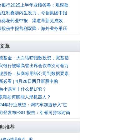
鲁银行2025上半年业绩答卷：规模盈
业红利叠加内生发力，今创集团中报
码葵花药业中报：渠道革新见成效，
蒂股份中报营利双降：海外业务承压
文章
德基金：大白话唠指数投资，宽基指
兴银行被曝高管出席会议单次可领万
妮股份：从商标用纸公司到数据要素
新必看 | 4月28日两只新股申购
融小课堂丨什么是LPR？
I浪潮如何赋能人形机器人？
024年行业展望：网约车加速步入“过
司登发布ESG 报告：引领可持续时尚
师推荐