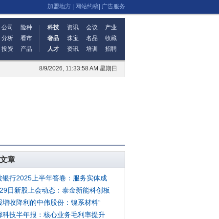
加盟地方
|
网站约稿
|
广告服务
公司
险种
科技
资讯
会议
产业
分析
看市
奢品
珠宝
名品
收藏
投资
产品
人才
资讯
培训
招聘
8/9/2026, 11:33:58 AM 星期日
文章
波银行2025上半年答卷：服务实体成
月29日新股上会动态：泰金新能科创板
报增收降利的中伟股份：镍系材料“
馨科技半年报：核心业务毛利率提升