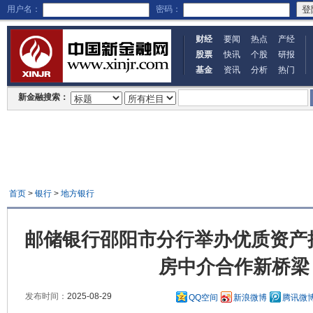
用户名：
密码：
财经
要闻
热点
产经
股票
快讯
个股
研报
基金
资讯
分析
热门
新金融搜索：
首页
>
银行
>
地方银行
邮储银行邵阳市分行举办优质资产
房中介合作新桥梁
发布时间：
2025-08-29
QQ空间
新浪微博
腾讯微