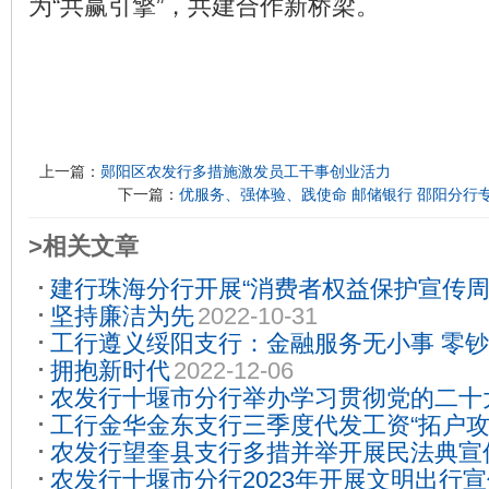
为“共赢引擎”，共建合作新桥梁。
上一篇：
郧阳区农发行多措施激发员工干事创业活力
下一篇：
优服务、强体验、践使命 邮储银行 邵阳分行
>相关文章
建行珠海分行开展“消费者权益保护宣传周
坚持廉洁为先
2022-10-31
工行遵义绥阳支行：金融服务无小事 零
拥抱新时代
2022-12-06
07-18
农发行十堰市分行举办学习贯彻党的二十
工行金华金东支行三季度代发工资“拓户攻
2023-12-08
农发行望奎县支行多措并举开展民法典宣
著
2024-11-21
农发行十堰市分行2023年开展文明出行
06