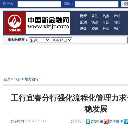
用户名：
密码：
财经
要闻
热点
产经
股票
快讯
个股
研报
基金
资讯
分析
热门
新金融搜索：
首页
>
银行
>
地方银行
工行宜春分行强化流程化管理力求
稳发展
发布时间：
2020-06-03
分享到：
QQ空间
新浪微博