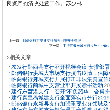
良资产的清收处置工作。苏少林
上一篇：
邮储银行万安县支行加强用电安全管理
下一篇：
工行宜春丰城支行提升执业能
>相关文章
农发行郧西县支行召开视频会议 安排部
邮储银行洪城大市场支行抗击疫情，保障
2020-03-19
临商银行郯城支行开展打击非法集资宣传
26
临商银行商城中支营业部开展读书活动
20
建行东营港支行：召开“不负韶华 奋勇拼
建行秦皇岛城建支行全面落实市分行201
谈会
2020-05-08
邮储银行永新县支行加强重要业务领域及
2019-06-25
建行东营东城支行银行员工合规学习心得