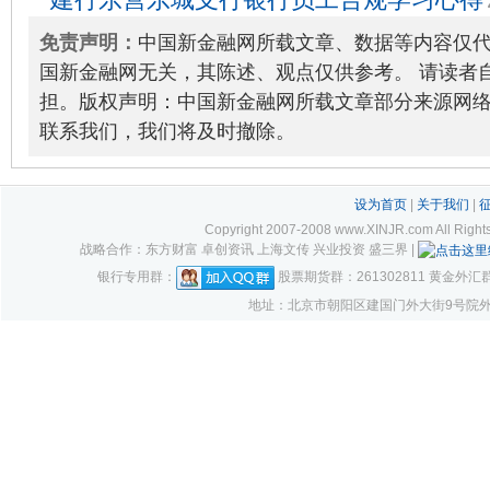
险管理工作
2019-08-20
免责声明：
中国新金融网所载文章、数据等内容仅
国新金融网无关，其陈述、观点仅供参考。 请读者
担。版权声明：中国新金融网所载文章部分来源网
联系我们，我们将及时撤除。
设为首页
|
关于我们
|
Copyright 2007-2008 www.XINJR.com 
战略合作：东方财富 卓创资讯 上海文传 兴业投资 盛三界 |
银行专用群：
股票期货群：261302811 黄金外汇群：1
地址：北京市朝阳区建国门外大街9号院外