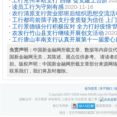
工行沧州车站支行“四微”促党建上台阶
202
读员工行为守则有感
2020-11-16
农行清原支行营业部班后组织思想交流活
工行都司前孺子路支行变质疑为信任 上
工行景德镇分行积极应对 全力打好疫情“防
08-25
农发行竹山县支行继续开展创文活动
2020
工行唐山丰南支行认真开展第十一届爱心
免责声明：
中国新金融网所载文章、数据等内容仅
国新金融网无关，其陈述、观点仅供参考。 请读者
担。版权声明：中国新金融网所载文章部分来源网
联系我们，我们将及时撤除。
设为首页
|
关于我们
|
Copyright 2007-2008 www.XINJR.com 
战略合作：东方财富 卓创资讯 上海文传 兴业投资 盛三界 |
银行专用群：
股票期货群：261
地址：北京市朝阳区建国门外大街9号院外