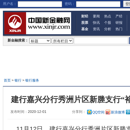
用户名：
密码：
财经
要闻
热点
产经
股票
快讯
个股
研报
基金
资讯
分析
热门
新金融搜索：
首页
>
银行
>
银行服务
建行嘉兴分行秀洲片区新塍支行“
发布时间：
2020-12-01
分享到：
QQ空间
新浪微博
11月12日，建行嘉兴分行秀洲片区新塍