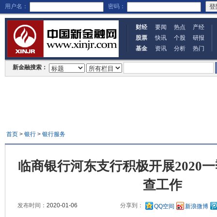
用户名：
密码：
财经
要闻
热点
产经
股票
快讯
个股
研报
基金
资讯
分析
热门
新金融搜索：
首页
>
银行
>
银行服务
临商银行河东支行积极开展2020
查工作
发布时间：
2020-01-06
分享到：
QQ空间
新浪微博