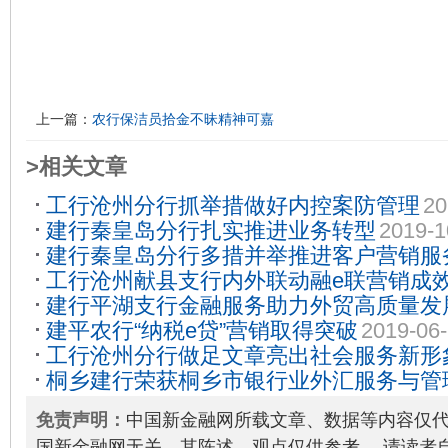
上一篇：
农行保洁员拾金不昧精神可嘉
>相关文章
工行沧州分行抓举措做好内控案防管理
20
建行秦皇岛分行扎实推进业务转型
2019-1
建行秦皇岛分行多措并举推进客户营销服
工行沧州献县支行内外联动融e联营销成
28
建行平湖支行金融服务助力外贸高质量发
建平农行“纳税e贷”营销取得突破
2019-06
工行沧州分行做足文章亮出社会服务新形
桐乡建行荣获桐乡市银行业外汇服务与管
体奖
2019-11-07
免责声明：
中国新金融网所载文章、数据等内容仅
国新金融网无关，其陈述、观点仅供参考。 请读者