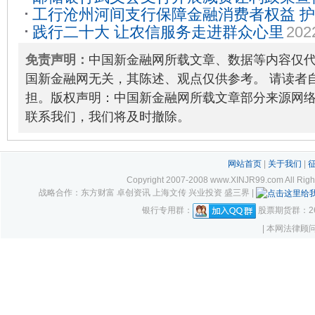
工行沧州河间支行保障金融消费者权益 
践行二十大 让农信服务走进群众心里
202
03-22
免责声明：
中国新金融网所载文章、数据等内容仅
国新金融网无关，其陈述、观点仅供参考。 请读者
担。版权声明：中国新金融网所载文章部分来源网
联系我们，我们将及时撤除。
网站首页
|
关于我们
|
Copyright 2007-2008 www.XINJR99.com
战略合作：东方财富 卓创资讯 上海文传 兴业投资 盛三界 |
银行专用群：
股票期货群：261
| 本网法律