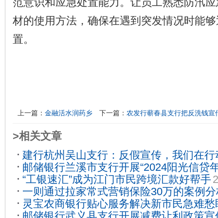
范意识和应急处置能力。让员工熟悉防汛应
材的使用方法，确保在遇到突发情况时能够
置。
上一篇：
金融活水润药乡
下一篇：
农发行蕲春县支行把反洗钱宣传
>相关文章
建行杭州吴山支行：反假宣传，我们在行
邮储银行兰溪市支行开展“2024阳光信贷
“工银速汇”成为江门市民跨境汇款好帮手
2
2024-09-20
一则通过拉家常式营销保险30万的案例分
灵宝农商银行贴心服务解决新市民急难愁
邮储银行武义县支行开展减费让利政策宣