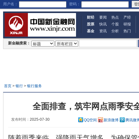
用户名：
密码：
财经
要闻
热点
产经
股票
快讯
个股
研报
基金
资讯
分析
热门
新金融搜索：
首页
>
银行
>
银行服务
全面排查，筑牢网点雨季安全
发布时间：
2025-07-30
QQ空间
新浪微博
腾讯微
随着雨季来临，强降雨天气增多，为确保管