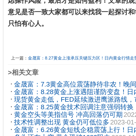
虑操作风险，最后才是如何盈利！
文章的观
意见是否一致大家都可以来找我一起探讨和
只怕有心人。
上一篇：
金晟富：8.27黄金上涨承压关键压力区！日内黄金行情走
>相关文章
金晟富：7.3黄金高位震荡静待非农！晚
金晟富：8.28黄金上涨遇阻谨防变盘！
2025-07-03
现货黄金走低，FED延续激进鹰派路线
考
2025-08-28
金晟富：8.25黄金技术回调注意强弱转
2022-09-01
黄金空头等美指信号 冲高回落仍可期
202
析
2025-08-25
技术性调整出现 黄金仍可低位多
2023-01
金晟富：6.26黄金短线企稳震荡上行！