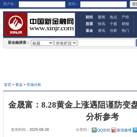
用户名：
密码：
财经
要闻
热点
产经
股票
快讯
个股
研报
基金
资讯
分析
热门
新金融搜索：
首页
>
黄金
>
市场分析
金晟富：8.28黄金上涨遇阻谨防变
分析参考
发布时间：
2025-08-28
分享到：
QQ空间
新浪微博