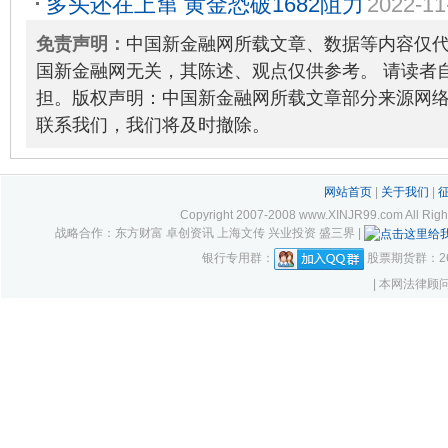
多头还在上窜 黄金恐破1682阻力
2022-11
考
2025-06-26
免责声明：
中国新金融网所载文章、数据等内容仅
国新金融网无关，其陈述、观点仅供参考。 请读者
担。版权声明：中国新金融网所载文章部分来源网
联系我们，我们将及时撤除。
网站首页
|
关于我们
|
Copyright 2007-2008 www.XINJR99.com
战略合作：东方财富 卓创资讯 上海文传 兴业投资 盛三界 |
银行专用群：
股票期货群：261
| 本网法律