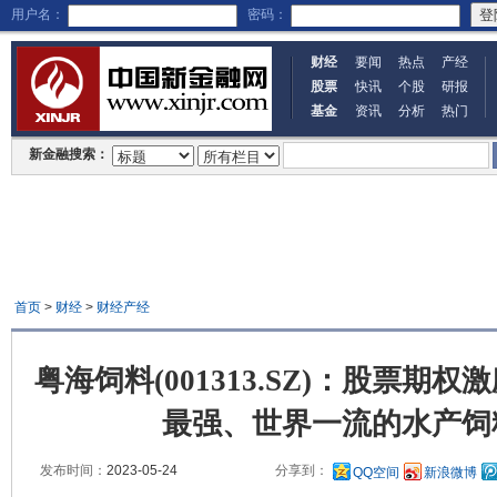
用户名：
密码：
财经
要闻
热点
产经
股票
快讯
个股
研报
基金
资讯
分析
热门
新金融搜索：
首页
>
财经
>
财经产经
粤海饲料(001313.SZ)：股票期
最强、世界一流的水产饲
发布时间：
2023-05-24
分享到：
QQ空间
新浪微博