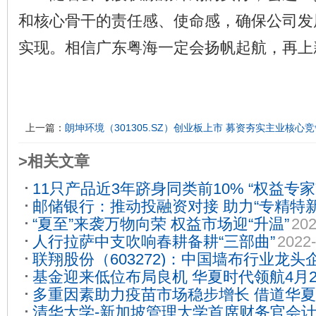
和核心骨干的责任感、使命感，确保公司发
实现。相信广东粤海一定会扬帆起航，再上
上一篇：
朗坤环境（301305.SZ）创业板上市 募资夯实主业核心
>相关文章
11只产品近3年跻身同类前10% “权益专
邮储银行：推动投融资对接 助力“专精特新
2022-10-11
“夏至”来袭万物向荣 权益市场迎“升温”
202
06-21
人行拉萨中支吹响春耕备耕“三部曲”
2022-
联翔股份（603272)：中国墙布行业龙头
基金迎来低位布局良机 华夏时代领航4月2
股”联翔股份即将上市
2022-05-19
多重因素助力疫苗市场稳步增长 借道华
09
清华大学-新加坡管理大学首席财务官会
机遇
2022-08-11