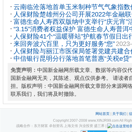
云南临沧落地首单玉米制种节气气象指数
人保财险楚雄州分公司开展2022年金融
富德生命人寿西双版纳中支举行“庆元宵”
09-26
“3.15”消费者权益保护 富德生命人寿普
人保财险41个“温暖驿站”护航春节假日出
03-17
来回奔波六百里，只为更好服务“您”
2023-
人保财险与丽江市医保局签署党建共建合
中信银行昆明分行落地首笔普惠“关税e贷
忧通关
2024-05-31
免责声明：
中国新金融网所载文章、数据等内容仅
国新金融网无关，其陈述、观点仅供参考。 请读者
担。版权声明：中国新金融网所载文章部分来源网
联系我们，我们将及时撤除。
网站首页
|
关于我们
|
Copyright 2007-2008 www.XINJR99.com
战略合作：东方财富 卓创资讯 上海文传 兴业投资 盛三界 |