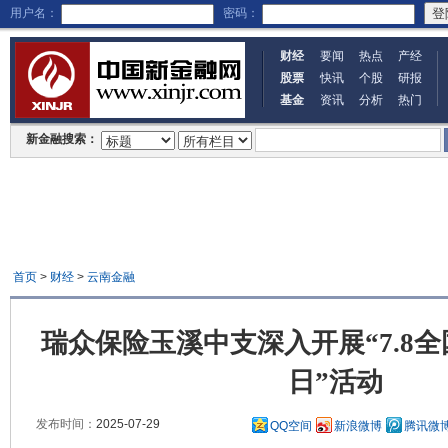
用户名：
密码：
财经
要闻
热点
产经
股票
快讯
个股
研报
基金
资讯
分析
热门
新金融搜索：
首页
>
财经
>
云南金融
瑞众保险玉溪中支深入开展“7.8
日”活动
发布时间：
2025-07-29
QQ空间
新浪微博
腾讯微