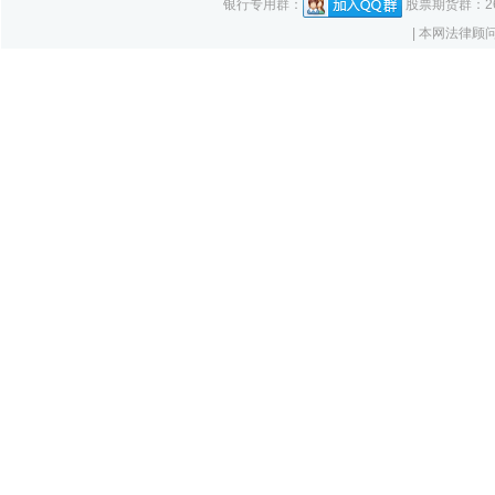
银行专用群：
股票期货群：261
| 本网法律