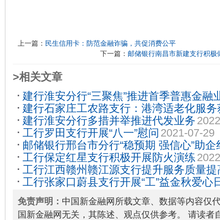
上一篇：
民生信用卡：防范金融诈骗，共促消费公平
下一篇：
邮储银行南昌市新建支行积极做好
>相关文章
建行淮安分行“三聚焦”推进首季普惠金融
建行石家庄工农路支行：港湾适老化服务
建行淮安分行多措并举推进代发业务
2022
工行罗田支行开展“八一”慰问
2021-07-29
邮储银行邢台市分行“稳预期 强信心”助企
工行保定红星支行积极开展防火演练
2022
工行江西赣州赣江源支行提升服务质量提
工行张家口蔚县支行开展“工”益金秋爱心
04-23
2020-12-23
免责声明：
中国新金融网所载文章、数据等内容仅
国新金融网无关，其陈述、观点仅供参考。 请读者