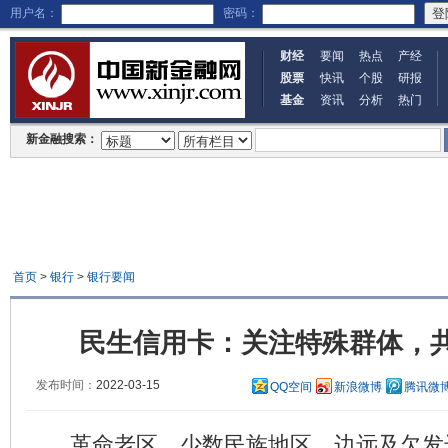
用户名：
密码：
财经
要闻
热点
产经
股票
快讯
个股
研报
基金
资讯
分析
热门
新金融搜索：
首页
>
银行
>
银行要闻
民生信用卡：关注特殊群体，
发布时间：
2022-03-15
QQ空间
新浪微博
腾讯微
革命老区、少数民族地区、边远及欠发